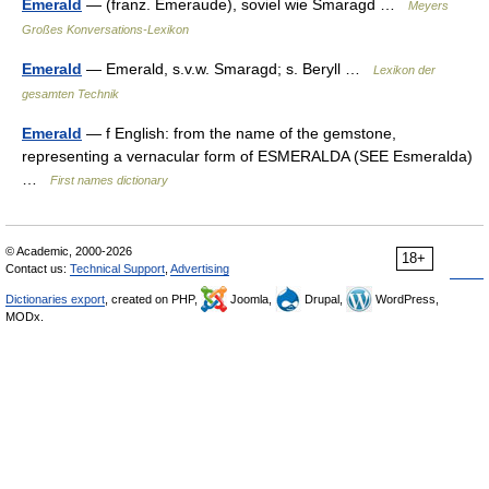
Emerald
— (franz. Émeraude), soviel wie Smaragd …
Meyers
Großes Konversations-Lexikon
Emerald
— Emerald, s.v.w. Smaragd; s. Beryll …
Lexikon der
gesamten Technik
Emerald
— f English: from the name of the gemstone,
representing a vernacular form of ESMERALDA (SEE Esmeralda)
…
First names dictionary
© Academic, 2000-2026
18+
Contact us:
Technical Support
,
Advertising
Dictionaries export
, created on PHP,
Joomla,
Drupal,
WordPress,
MODx.