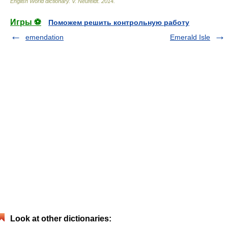
English World dictionary
.
V. Neufeldt
.
2014
.
Игры ⚽
Поможем решить контрольную работу
emendation
Emerald Isle
Look at other dictionaries: