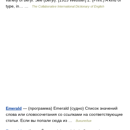
variety of beryl. See {Beryl}. [1913 Webster] 2. (Print.) A kind of
type, in… …
The Collaborative International Dictionary of English
Emerald
— (программа) Emerald (судно) Список значений
слова или словосочетания со ссылками на соответствующие
статьи. Если вы попали сюда из …
Википедия