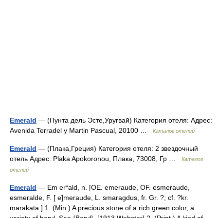
Emerald
— (Пунта дель Эсте,Уругвай) Категория отеля: Адрес:
Avenida Terradel y Martin Pascual, 20100 …
Каталог отелей
Emerald
— (Плака,Греция) Категория отеля: 2 звездочный
отель Адрес: Plaka Apokoronou, Плака, 73008, Гр …
Каталог
отелей
Emerald
— Em er*ald, n. [OE. emeraude, OF. esmeraude,
esmeralde, F. [ e]meraude, L. smaragdus, fr. Gr. ?; cf. ?kr.
marakata.] 1. (Min.) A precious stone of a rich green color, a