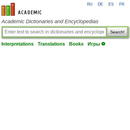
RU
DE
ES
FR
en-academic.com
Academic Dictionaries and Encyclopedias
Search!
Interpretations
Translations
Books
Игры ⚽