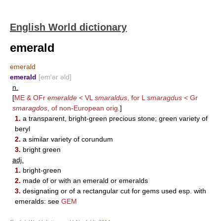
English World dictionary
emerald
emerald
emerald
[em′ər əld]
n.
[
ME & OFr
emeralde
< VL
smaraldus
, for L
smaragdus
< Gr
smaragdos
, of non-European orig.
]
1.
a transparent, bright-green precious stone; green variety of
beryl
2.
a similar variety of corundum
3.
bright green
adj.
1.
bright-green
2.
made of or with an emerald or emeralds
3.
designating or of a rectangular cut for gems used esp. with
emeralds: see
GEM