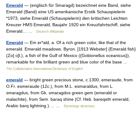
Emerald
— (englisch für Smaragd) bezeichnet eine Band, siehe
Emerald (Band) eine US amerikanische Erotik Schauspielerin
*1973, siehe Emerald (Schauspielerin) den britischen Leichten
Kreuzer HMS Emerald, Baujahr 1920 ein Kreuzfahrtschiff, siehe
Emerald… …
Deutsch Wikipedia
Emerald
— Em er*ald, a. Of a rich green color, like that of the
emerald. Emerald meadows. Byron. [1913 Webster] {Emerald fish}
(Zo[ o]l.), a fish of the Gulf of Mexico ({Gobionellus oceanicus}),
remarkable for the brilliant green and blue color of the base …
The Collaborative International Dictionary of English
emerald
— bright green precious stone, c.1300, emeraude, from
O.Fr. esmeraude (12c.), from M.L. esmaraldus, from L.
smaragdus, from Gk. smaragdos green gem (emerald or
malachite), from Sem. baraq shine (Cf. Heb. bareqeth emerald,
Arabic barq lightning ).… …
Etymology dictionary